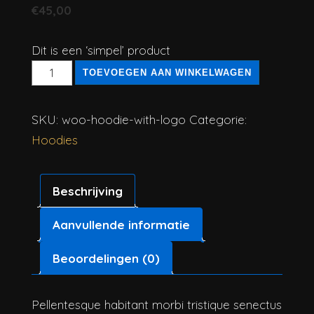
€
45,00
Dit is een ‘simpel’ product
Hoodie
TOEVOEGEN AAN WINKELWAGEN
met
Logo
SKU:
woo-hoodie-with-logo
Categorie:
aantal
Hoodies
Beschrijving
Aanvullende informatie
Beoordelingen (0)
Pellentesque habitant morbi tristique senectus