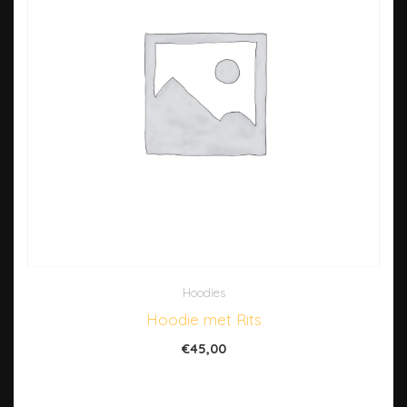
Hoodies
Hoodie met Rits
€
45,00
Dit is een ‘simpel’ product