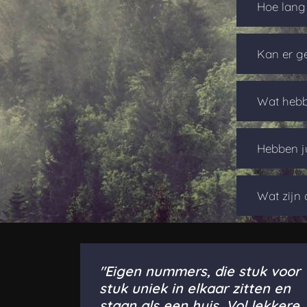
Hoe lang 
Kan er g
Wat hebbe
Hebben ju
Wat zijn 
"Eigen nummers, die stuk voor
stuk uniek in elkaar zitten en
staan als een huis. Vol lekkere