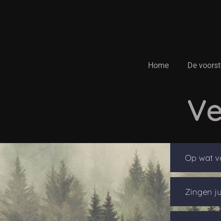
↓
Doorgaan
naar
hoofdinhoud
Hoofd
Home
De voorst
navigatie
Ve
Op wat vo
Zingen ju