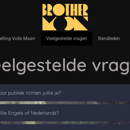
elling Volle Maan
Veelgestelde vragen
Bandleden
elgestelde vra
or publiek richten jullie je?
llie Engels of Nederlands?