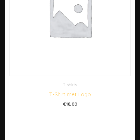
T-shirts
T-Shirt met Logo
€
18,00
Dit is een ‘simpel’ product