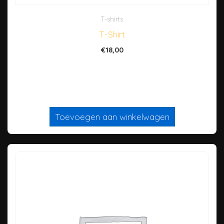
T-shirts
T-Shirt
€
18,00
Dit is een ‘simpel’ product
Toevoegen aan winkelwagen