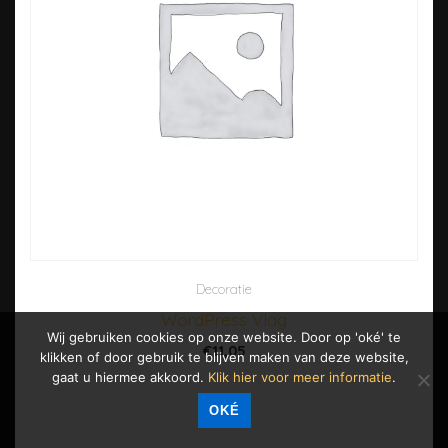
gekozen
worden
op
de
productpagina
Decoratie
WordPress Vlag
Wij gebruiken cookies op onze website. Door op 'oké' te
€
11,05
klikken of door gebruik te blijven maken van deze website,
gaat u hiermee akkoord.
Klik hier voor meer informatie
.
Dit is een extern/affiliate product.
OKÉ