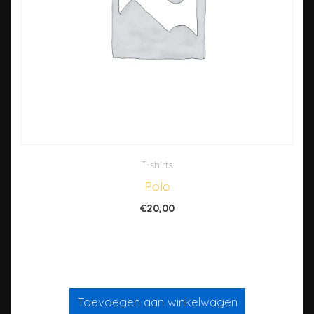
T-shirts
Polo
€
20,00
Dit is een ‘simpel’ product
Toevoegen aan winkelwagen