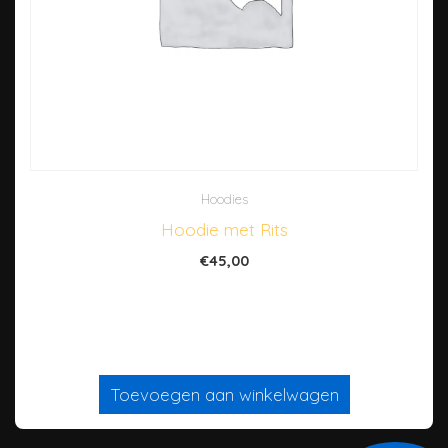
Hoodies
Hoodie met Rits
€
45,00
Dit is een ‘simpel’ product
Toevoegen aan winkelwagen