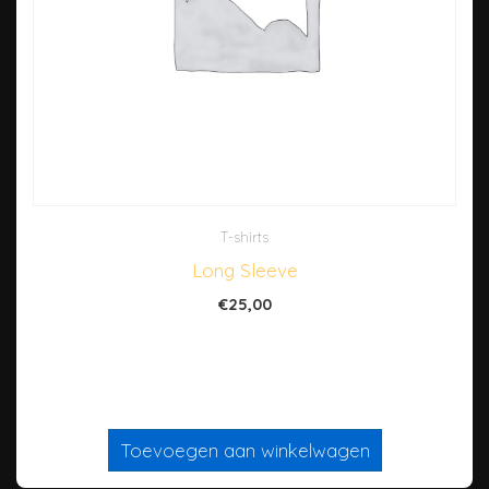
T-shirts
Long Sleeve
€
25,00
Dit is een ‘simpel’ product
Toevoegen aan winkelwagen