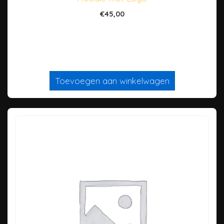
€
45,00
Dit is een ‘simpel’ product
Toevoegen aan winkelwagen