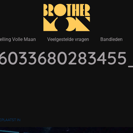
elling Volle Maan
Veelgestelde vragen
Bandleden
6033680283455_
EPLAATST IN