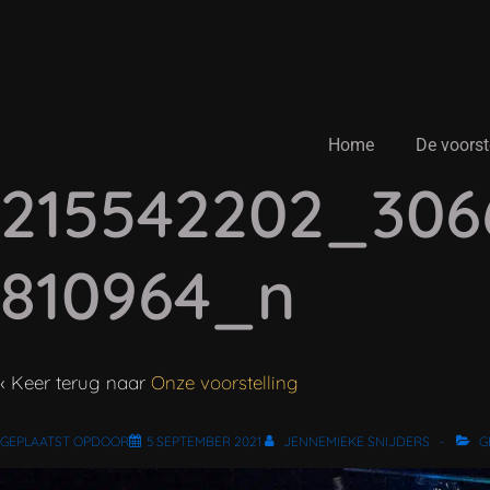
↓
Doorgaan
naar
hoofdinhoud
Hoofd
Home
De voorst
navigatie
215542202_306
810964_n
‹ Keer terug naar
Onze voorstelling
GEPLAATST OPDOOR
5 SEPTEMBER 2021
JENNEMIEKE SNIJDERS
G