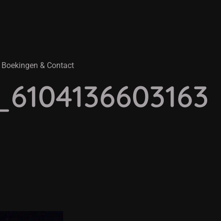
Boekingen & Contact
6104136603163