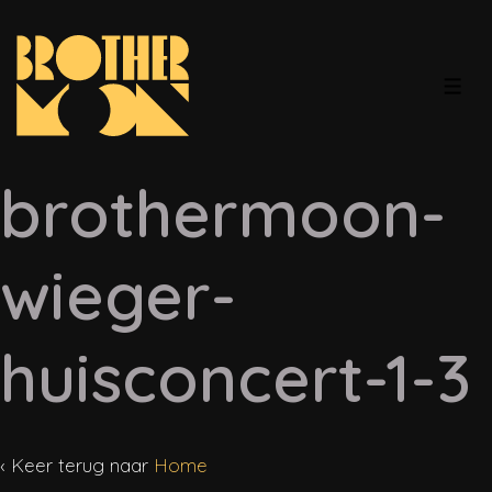
↓
Doorgaan
naar
MEN
hoofdinhoud
brothermoon-
wieger-
huisconcert-1-3
‹ Keer terug naar
Home