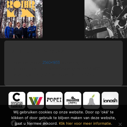
AFBEELDING INFORMATIE
Volledige grootte:
2560×1833
px
Opening f/2.2
Brandpuntafstand: 11.18mm
Gevoelligheid (ISO): 800
Belichtingsduur: 1/40.0 sec
Model: DSC-RX100M2
Wij gebruiken cookies op onze website. Door op 'oké' te
klikken of door gebruik te blijven maken van deze website,
gaat u hiermee akkoord.
Klik hier voor meer informatie
.